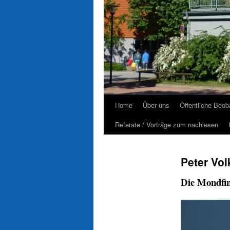
Home
Über uns
Öffentliche Beo
Referate / Vorträge zum nachlesen
Peter Vo
Die Mondfin