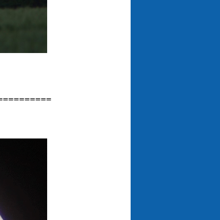
==========