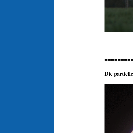
========
Die partiell